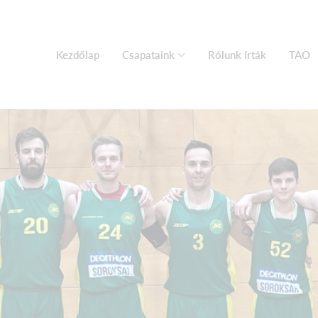
Kezdőlap
Csapataink
Rólunk írták
TAO