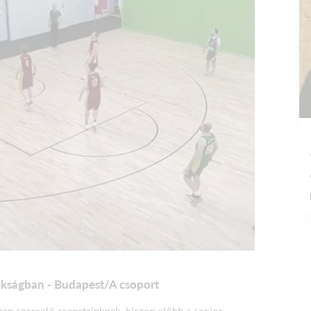
nokságban - Budapest/A csoport
n szereplő csapatainknak, hiszen előbb a senior