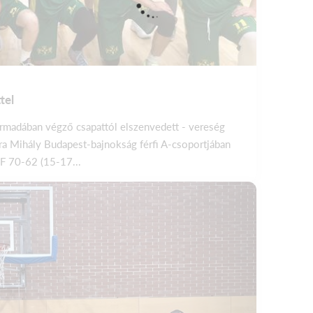
tel
armadában végző csapattól elszenvedett - vereség
ra Mihály Budapest-bajnokság férfi A-csoportjában
F 70-62 (15-17...