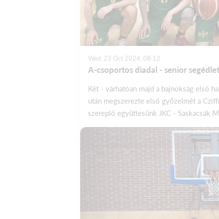
Wed, 23 Oct 2024, 08:12
A-csoportos diadal - senior segédlet
Két - várhatóan majd a bajnokság első h
után megszerezte első győzelmét a Cziff
szereplő együttesünk JKC - Saskacsák M