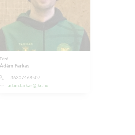
Edző
Ádám Farkas
+36307468507
adam.farkas@jkc.hu