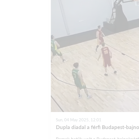
Sun, 04 May 2025, 12:01
Dupla diadal a férfi Budapest-baj
Remek hetük volt a Budapest-bajnokságba